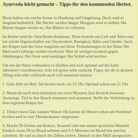
Ayurveda leicht gemacht – Tipps für den kommenden Herbst.
Heute haben wir wieder Sonne in Hamburg und Umgebung. Doch wird es
langsam herbstlich. Die Nächte werden länger. Morgens wird es kühler. Die
Bäume fangen wieder an, ihre Blätter zu verlieren.
Im Herbst wird die Vata-Dosha dominant. Diese besteht aus Luft und Äther und
hat solche Eigenschaften wie Trockenheit, Rauigkeit, Kälte und Unruhe. Auch
der Körper und der Geist reagieren auf diese Veränderungen in der Natur. Die
Haut und Luftwege werden trockener. Man ist weniger resistent gegen
Erkältungen. Der Geist wird unruhiger. Der Schlaf wird leichter.
Um mit der Natur verbunden zu bleiben und sich optimal auf die kalte
Jahreszeit vorzubereiten, teile ich gerne zehn einfache Tipps, die du in deinem
Alltag teils oder vielleicht auch voll umsetzen kannst.
1. Gehe früh ins Bett. Am besten noch vor 22 Uhr. Optimal schon um 21 Uhr.
2. Nimm dir nach dem Aufstehen ein-zwei Minuten Zeit für tiefe bewusste
Atemzüge. Tief in den Bauch einatmen und ausatmen. Stelle die Verbindung zu
dem eigenem Körper her.
3. Trinke einen Glas warmes Wasser. Du kannst dir Wasser schon am Vorabend
kochen und in eine Thermoskanne eingiessen.
4. Mache Öl-Ziehen mit Kokos-, Sesamöl oder mit einem speziellen Mundöl.
Einfach etwas Öl in Mund nehmen und 3-5 Minuten im Mund hin und her
schieben. Ab und zu durch die Zähne ziehen. Danach in den Müll ausspucken