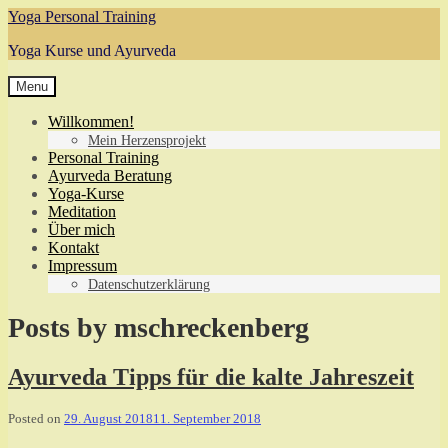
Skip
Yoga Personal Training
to
Yoga Kurse und Ayurveda
content
Menu
Willkommen!
Mein Herzensprojekt
Personal Training
Ayurveda Beratung
Yoga-Kurse
Meditation
Über mich
Kontakt
Impressum
Datenschutzerklärung
Posts by
mschreckenberg
Ayurveda Tipps für die kalte Jahreszeit
Posted on
29. August 2018
11. September 2018