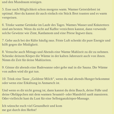
und den Mundraum reinigen.
5. Esse nach Möglichkeit schon morgens warm. Warmer Getreidebrei ist
optimal. Aber du kannst dir auch einfach ein Stück Brot toasten und es warm
verspeisen.
6. Trinke warme Getränke im Laufe des Tages. Warmes Wasser und Kräutertees
sind am besten. Wenn du nicht auf Kaffee verzichten kannst, dann verwende
solche Gewürze wie Zimt, Kardamom und eine Priese Ingwer dazu.
7. Gehe auch bei der Kälte häufig raus. Friste Luft schenkt dir pure Energie und
hilft gegen die Müdigkeit.
8. Versuche auch Mittags und Abends eine Warme Mahlzeit zu dir zu nehmen.
Schenke deinem Körper die Wärme in der kalten Jahreszeit auch von ihnen.
Nimm dir Zeit für deine Mahlzeiten.
9. Gönne dir abends eine Badewanne oder gehe mal in die Sauna. Die Wärme
von außen wird dir gut tun.
10. Trink eine Tasse „Goldene Milch“, wenn du mal abends Hunger bekommst
oder wenn eine Erkältung in Anmarsch ist.
Und wenn es dir nicht genug ist, dann kannst du dein Bauch, deine Füße und
deine Ohrläppchen mit dem warmen Sesamöl- oder Mandelöl sanft massieren.
Oder vielleicht hast du Lust für eine Selbstganzkörper-Massage.
Ich wünsche euch viel Gesundheit und kom
me gut durch den Herbst!